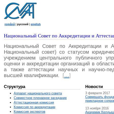
română
|
русский
|
english
Национальный Совет по Аккредитации и Аттеста
Национальный Совет по Аккредитации и А
Национальный совет) со статусом юридичес
учреждением центрального публичного уп
оценки и аккредитации организаций в област
а также аттестации научных и научно-пед
высшей квалификации.
[
…
]
Структура
Новости
3 февраля 2017
Аппарат национального совета
Совмещать фунда
Совместное пленарное заседание
прикладное сопро
Аттестационная комисcия
Комиссия по аккредитации
13 ноября 2016
Комиссия экспертов
Академик Келдыш