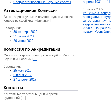
апреля 1931 — 11 
Специализированные научные советы
18 июня 2009
Аттестационная Комиссия
Решение X Конфе
Аттестация научных и научно-педагогических
ассоциации госуд
кадров высшей квалификации
[
…
]
аттестации научны
кадров высшей кв
Заседания:
2009 г., Национал
пуща», Республик
30 октября 2020
31 июля 2020
26 июня 2020
Комиссия по Аккредитации
Оценка и аккредитация организаций в области
науки и инноваций
[
…
]
Заседания:
25 мая 2018
5 июня 2017
27 апреля 2017
Контакты
Контактные телефоны, дни и время
аудиенций
[
…
]