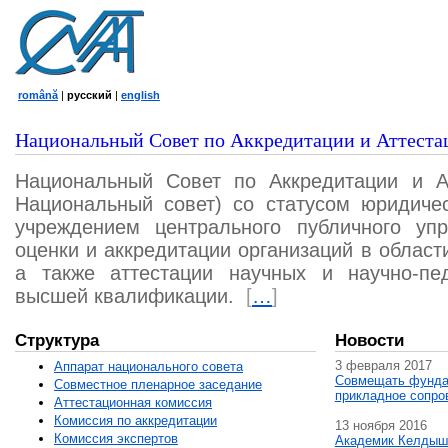
română
|
русский
|
english
Национальный Совет по Аккредитации и Аттеста
Национальный Совет по Аккредитации и А
Национальный совет) со статусом юридичес
учреждением центрального публичного уп
оценки и аккредитации организаций в област
а также аттестации научных и научно-пед
высшей квалификации.
[
…
]
Структура
Новости
3 февраля 2017
Аппарат национального совета
Совмещать фунда
Совместное пленарное заседание
прикладное сопро
Аттестационная комисcия
Комиссия по аккредитации
13 ноября 2016
Комиссия экспертов
Академик Келдыш