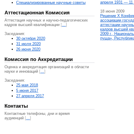
апреля 1931 — 11 
Специализированные научные советы
18 июня 2009
Аттестационная Комиссия
Решение X Конфе
Аттестация научных и научно-педагогических
ассоциации госуд
кадров высшей квалификации
[
…
]
аттестации научны
кадров высшей кв
Заседания:
2009 г., Национал
пуща», Республик
30 октября 2020
31 июля 2020
26 июня 2020
Комиссия по Аккредитации
Оценка и аккредитация организаций в области
науки и инноваций
[
…
]
Заседания:
25 мая 2018
5 июня 2017
27 апреля 2017
Контакты
Контактные телефоны, дни и время
аудиенций
[
…
]