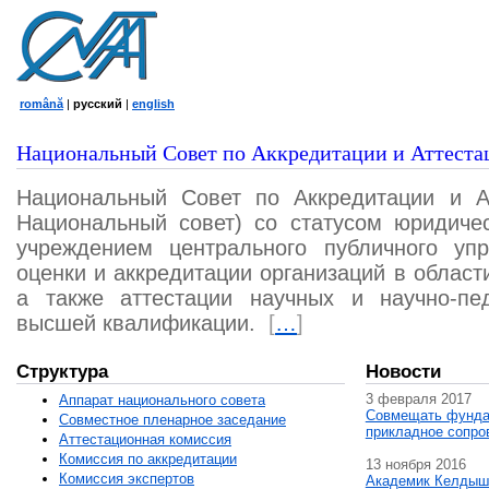
română
|
русский
|
english
Национальный Совет по Аккредитации и Аттеста
Национальный Совет по Аккредитации и А
Национальный совет) со статусом юридичес
учреждением центрального публичного уп
оценки и аккредитации организаций в област
а также аттестации научных и научно-пед
высшей квалификации.
[
…
]
Структура
Новости
3 февраля 2017
Аппарат национального совета
Совмещать фунда
Совместное пленарное заседание
прикладное сопро
Аттестационная комисcия
Комиссия по аккредитации
13 ноября 2016
Комиссия экспертов
Академик Келдыш