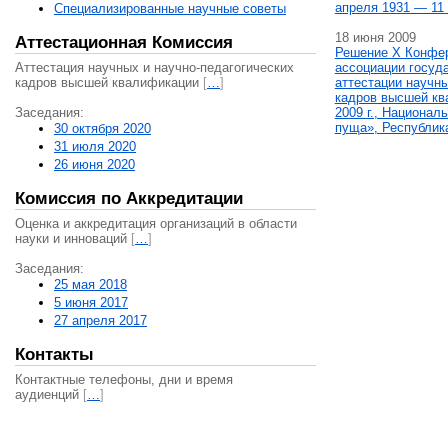
апреля 1931 — 11 
Специализированные научные советы
18 июня 2009
Аттестационная Комиссия
Решение X Конфе
Аттестация научных и научно-педагогических
ассоциации госуд
кадров высшей квалификации
[
…
]
аттестации научны
кадров высшей кв
Заседания:
2009 г., Национал
пуща», Республик
30 октября 2020
31 июля 2020
26 июня 2020
Комиссия по Аккредитации
Оценка и аккредитация организаций в области
науки и инноваций
[
…
]
Заседания:
25 мая 2018
5 июня 2017
27 апреля 2017
Контакты
Контактные телефоны, дни и время
аудиенций
[
…
]