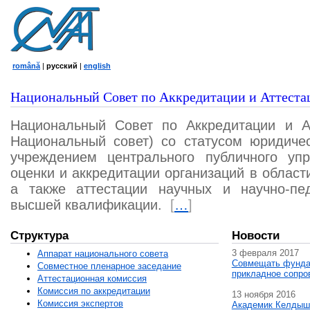
română
|
русский
|
english
Национальный Совет по Аккредитации и Аттеста
Национальный Совет по Аккредитации и А
Национальный совет) со статусом юридичес
учреждением центрального публичного уп
оценки и аккредитации организаций в област
а также аттестации научных и научно-пед
высшей квалификации.
[
…
]
Структура
Новости
3 февраля 2017
Аппарат национального совета
Совмещать фунда
Совместное пленарное заседание
прикладное сопро
Аттестационная комисcия
Комиссия по аккредитации
13 ноября 2016
Комиссия экспертов
Академик Келдыш