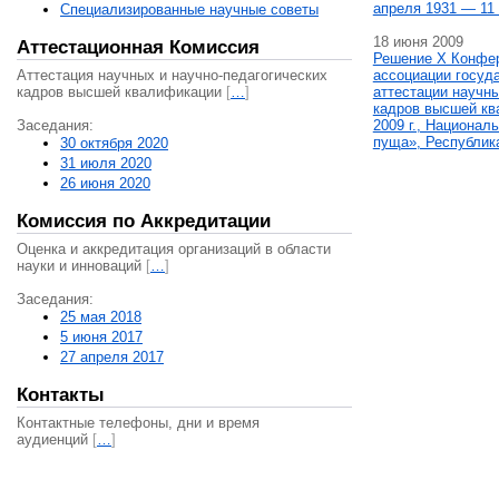
апреля 1931 — 11 
Специализированные научные советы
18 июня 2009
Аттестационная Комиссия
Решение X Конфе
Аттестация научных и научно-педагогических
ассоциации госуд
кадров высшей квалификации
[
…
]
аттестации научны
кадров высшей кв
Заседания:
2009 г., Национал
пуща», Республик
30 октября 2020
31 июля 2020
26 июня 2020
Комиссия по Аккредитации
Оценка и аккредитация организаций в области
науки и инноваций
[
…
]
Заседания:
25 мая 2018
5 июня 2017
27 апреля 2017
Контакты
Контактные телефоны, дни и время
аудиенций
[
…
]