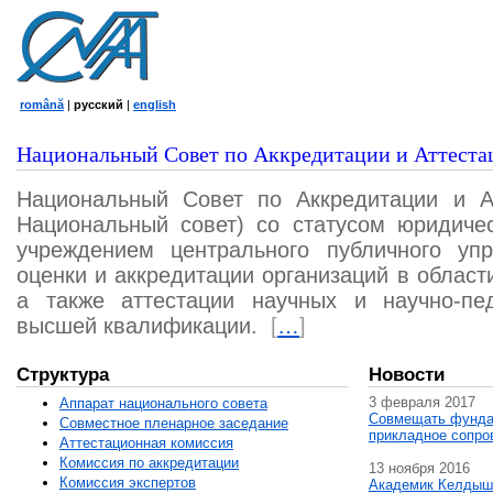
română
|
русский
|
english
Национальный Совет по Аккредитации и Аттеста
Национальный Совет по Аккредитации и А
Национальный совет) со статусом юридичес
учреждением центрального публичного уп
оценки и аккредитации организаций в област
а также аттестации научных и научно-пед
высшей квалификации.
[
…
]
Структура
Новости
3 февраля 2017
Аппарат национального совета
Совмещать фунда
Совместное пленарное заседание
прикладное сопро
Аттестационная комисcия
Комиссия по аккредитации
13 ноября 2016
Комиссия экспертов
Академик Келдыш