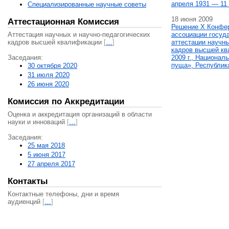
апреля 1931 — 11 
Специализированные научные советы
18 июня 2009
Аттестационная Комиссия
Решение X Конфе
Аттестация научных и научно-педагогических
ассоциации госуд
кадров высшей квалификации
[
…
]
аттестации научны
кадров высшей кв
Заседания:
2009 г., Национал
пуща», Республик
30 октября 2020
31 июля 2020
26 июня 2020
Комиссия по Аккредитации
Оценка и аккредитация организаций в области
науки и инноваций
[
…
]
Заседания:
25 мая 2018
5 июня 2017
27 апреля 2017
Контакты
Контактные телефоны, дни и время
аудиенций
[
…
]