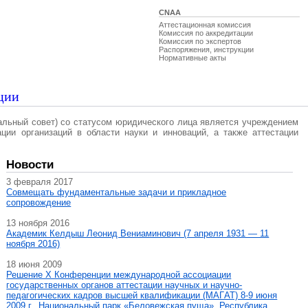
CNAA
Аттестационная комиссия
Комиссия по аккредитации
Комиссия по экспертов
Распоряжения, инструкции
Нормативные акты
ции
альный совет) со статусом юридического лица является учреждением
ации организаций в области науки и инноваций, а также аттестации
Новости
3 февраля 2017
Совмещать фундаментальные задачи и прикладное
сопровождение
13 ноября 2016
Академик Келдыш Леонид Вениаминович (7 апреля 1931 — 11
ноября 2016)
18 июня 2009
Решение X Конференции международной ассоциации
государственных органов аттестации научных и научно-
педагогических кадров высшей квалификации (МАГAT) 8-9 июня
2009 г., Национальный парк «Беловежская пуща», Республика