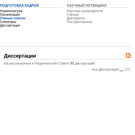
ПОДГОТОВКА КАДРОВ
НАУЧНЫЙ ПОТЕНЦИАЛ
Номенклатура
Научные руководители
Организации
Ученые
Ученые советы
Докторанты
Семинары
Постдокторанты
Диссертации
Диссертации
На рассмотрении в Национальном Совете
81
диссертаций
все диссертации
[
…
] [81]