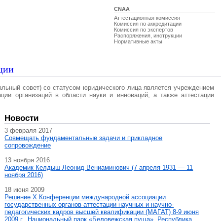
CNAA
Аттестационная комиссия
Комиссия по аккредитации
Комиссия по экспертов
Распоряжения, инструкции
Нормативные акты
ции
альный совет) со статусом юридического лица является учреждением
ации организаций в области науки и инноваций, а также аттестации
Новости
3 февраля 2017
Совмещать фундаментальные задачи и прикладное
сопровождение
13 ноября 2016
Академик Келдыш Леонид Вениаминович (7 апреля 1931 — 11
ноября 2016)
18 июня 2009
Решение X Конференции международной ассоциации
государственных органов аттестации научных и научно-
педагогических кадров высшей квалификации (МАГAT) 8-9 июня
2009 г., Национальный парк «Беловежская пуща», Республика