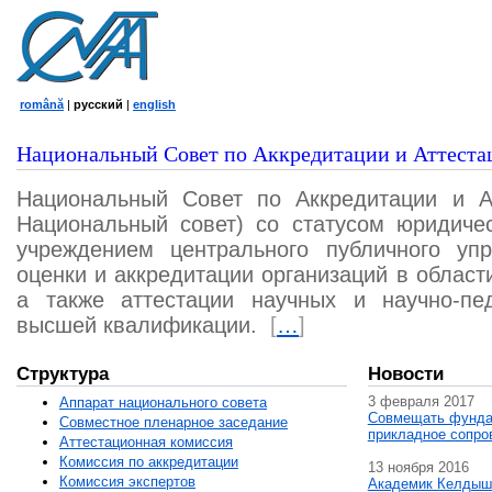
română
|
русский
|
english
Национальный Совет по Аккредитации и Аттеста
Национальный Совет по Аккредитации и А
Национальный совет) со статусом юридичес
учреждением центрального публичного уп
оценки и аккредитации организаций в област
а также аттестации научных и научно-пед
высшей квалификации.
[
…
]
Структура
Новости
3 февраля 2017
Аппарат национального совета
Совмещать фунда
Совместное пленарное заседание
прикладное сопро
Аттестационная комисcия
Комиссия по аккредитации
13 ноября 2016
Комиссия экспертов
Академик Келдыш