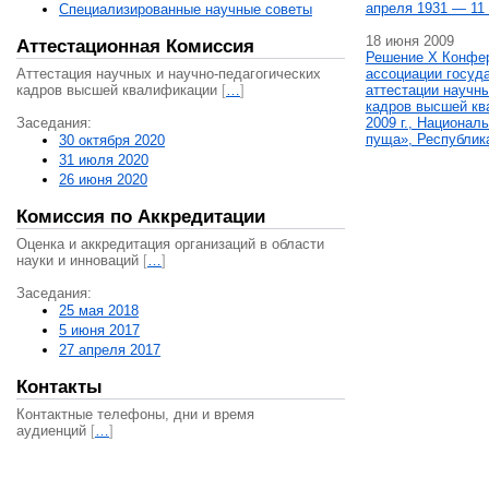
апреля 1931 — 11 
Специализированные научные советы
18 июня 2009
Аттестационная Комиссия
Решение X Конфе
Аттестация научных и научно-педагогических
ассоциации госуд
кадров высшей квалификации
[
…
]
аттестации научны
кадров высшей кв
Заседания:
2009 г., Национал
пуща», Республик
30 октября 2020
31 июля 2020
26 июня 2020
Комиссия по Аккредитации
Оценка и аккредитация организаций в области
науки и инноваций
[
…
]
Заседания:
25 мая 2018
5 июня 2017
27 апреля 2017
Контакты
Контактные телефоны, дни и время
аудиенций
[
…
]