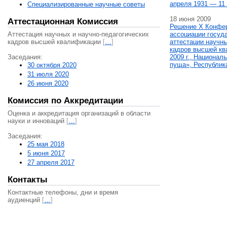
апреля 1931 — 11 
Специализированные научные советы
18 июня 2009
Аттестационная Комиссия
Решение X Конфе
Аттестация научных и научно-педагогических
ассоциации госуд
кадров высшей квалификации
[
…
]
аттестации научны
кадров высшей кв
Заседания:
2009 г., Национал
пуща», Республик
30 октября 2020
31 июля 2020
26 июня 2020
Комиссия по Аккредитации
Оценка и аккредитация организаций в области
науки и инноваций
[
…
]
Заседания:
25 мая 2018
5 июня 2017
27 апреля 2017
Контакты
Контактные телефоны, дни и время
аудиенций
[
…
]