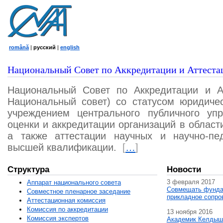
română
|
русский
|
english
Национальный Совет по Аккредитации и Аттеста
Национальный Совет по Аккредитации и А
Национальный совет) со статусом юридичес
учреждением центрального публичного уп
оценки и аккредитации организаций в област
а также аттестации научных и научно-пед
высшей квалификации.
[
…
]
Структура
Новости
3 февраля 2017
Аппарат национального совета
Совмещать фунда
Совместное пленарное заседание
прикладное сопро
Аттестационная комисcия
Комиссия по аккредитации
13 ноября 2016
Комиссия экспертов
Академик Келдыш