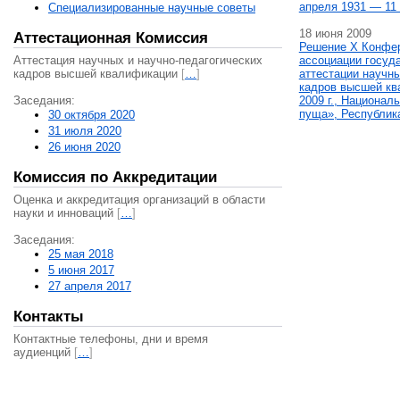
апреля 1931 — 11 
Специализированные научные советы
18 июня 2009
Аттестационная Комиссия
Решение X Конфе
Аттестация научных и научно-педагогических
ассоциации госуд
кадров высшей квалификации
[
…
]
аттестации научны
кадров высшей кв
Заседания:
2009 г., Национал
пуща», Республик
30 октября 2020
31 июля 2020
26 июня 2020
Комиссия по Аккредитации
Оценка и аккредитация организаций в области
науки и инноваций
[
…
]
Заседания:
25 мая 2018
5 июня 2017
27 апреля 2017
Контакты
Контактные телефоны, дни и время
аудиенций
[
…
]