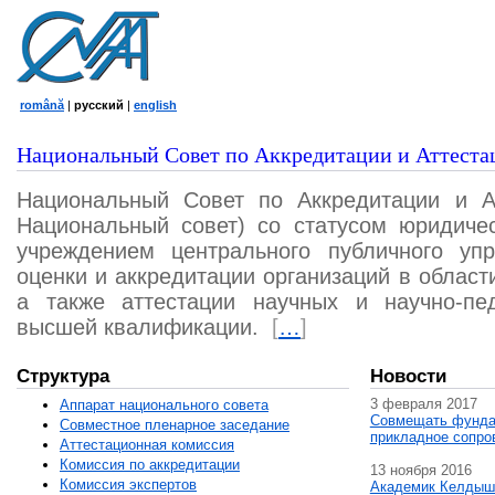
română
|
русский
|
english
Национальный Совет по Аккредитации и Аттеста
Национальный Совет по Аккредитации и А
Национальный совет) со статусом юридичес
учреждением центрального публичного уп
оценки и аккредитации организаций в област
а также аттестации научных и научно-пед
высшей квалификации.
[
…
]
Структура
Новости
3 февраля 2017
Аппарат национального совета
Совмещать фунда
Совместное пленарное заседание
прикладное сопро
Аттестационная комисcия
Комиссия по аккредитации
13 ноября 2016
Комиссия экспертов
Академик Келдыш