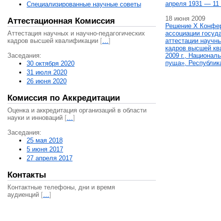
апреля 1931 — 11 
Специализированные научные советы
18 июня 2009
Аттестационная Комиссия
Решение X Конфе
Аттестация научных и научно-педагогических
ассоциации госуд
кадров высшей квалификации
[
…
]
аттестации научны
кадров высшей кв
Заседания:
2009 г., Национал
пуща», Республик
30 октября 2020
31 июля 2020
26 июня 2020
Комиссия по Аккредитации
Оценка и аккредитация организаций в области
науки и инноваций
[
…
]
Заседания:
25 мая 2018
5 июня 2017
27 апреля 2017
Контакты
Контактные телефоны, дни и время
аудиенций
[
…
]