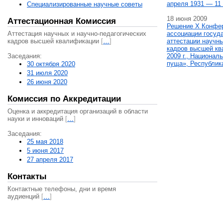
апреля 1931 — 11 
Специализированные научные советы
18 июня 2009
Аттестационная Комиссия
Решение X Конфе
Аттестация научных и научно-педагогических
ассоциации госуд
кадров высшей квалификации
[
…
]
аттестации научны
кадров высшей кв
Заседания:
2009 г., Национал
пуща», Республик
30 октября 2020
31 июля 2020
26 июня 2020
Комиссия по Аккредитации
Оценка и аккредитация организаций в области
науки и инноваций
[
…
]
Заседания:
25 мая 2018
5 июня 2017
27 апреля 2017
Контакты
Контактные телефоны, дни и время
аудиенций
[
…
]