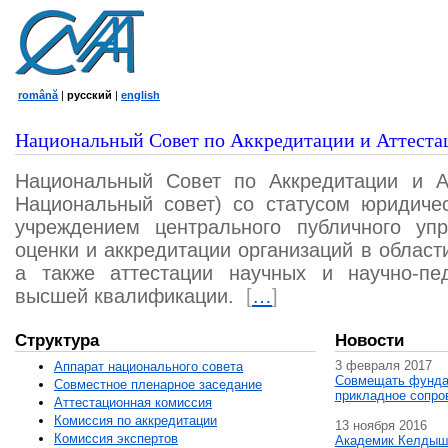
română
|
русский
|
english
Национальный Совет по Аккредитации и Аттеста
Национальный Совет по Аккредитации и А
Национальный совет) со статусом юридичес
учреждением центрального публичного уп
оценки и аккредитации организаций в област
а также аттестации научных и научно-пед
высшей квалификации.
[
…
]
Структура
Новости
3 февраля 2017
Аппарат национального совета
Совмещать фунда
Совместное пленарное заседание
прикладное сопро
Аттестационная комисcия
Комиссия по аккредитации
13 ноября 2016
Комиссия экспертов
Академик Келдыш