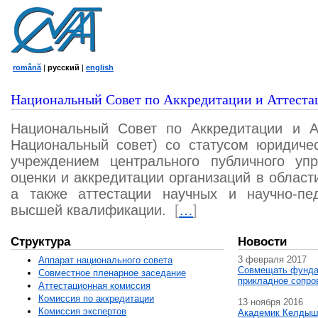
română
|
русский
|
english
Национальный Совет по Аккредитации и Аттеста
Национальный Совет по Аккредитации и А
Национальный совет) со статусом юридичес
учреждением центрального публичного уп
оценки и аккредитации организаций в област
а также аттестации научных и научно-пед
высшей квалификации.
[
…
]
Структура
Новости
3 февраля 2017
Аппарат национального совета
Совмещать фунда
Совместное пленарное заседание
прикладное сопро
Аттестационная комисcия
Комиссия по аккредитации
13 ноября 2016
Комиссия экспертов
Академик Келдыш