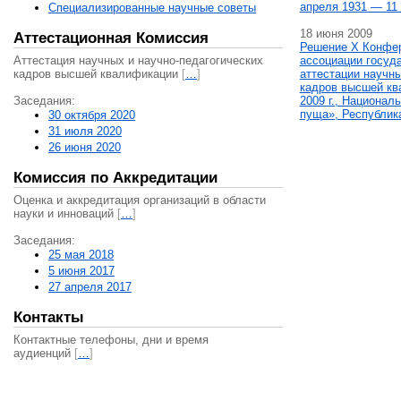
апреля 1931 — 11 
Специализированные научные советы
18 июня 2009
Аттестационная Комиссия
Решение X Конфе
Аттестация научных и научно-педагогических
ассоциации госуд
кадров высшей квалификации
[
…
]
аттестации научны
кадров высшей кв
Заседания:
2009 г., Национал
пуща», Республик
30 октября 2020
31 июля 2020
26 июня 2020
Комиссия по Аккредитации
Оценка и аккредитация организаций в области
науки и инноваций
[
…
]
Заседания:
25 мая 2018
5 июня 2017
27 апреля 2017
Контакты
Контактные телефоны, дни и время
аудиенций
[
…
]