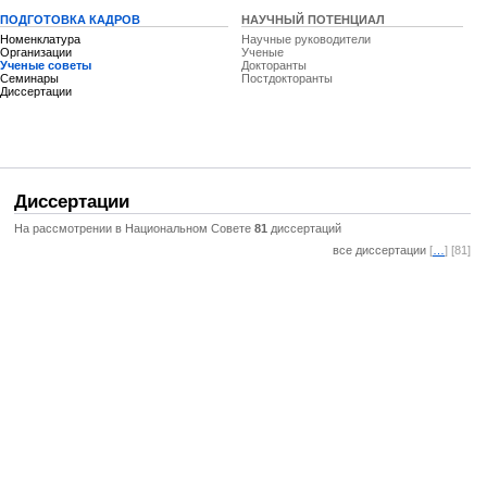
ПОДГОТОВКА КАДРОВ
НАУЧНЫЙ ПОТЕНЦИАЛ
Номенклатура
Научные руководители
Организации
Ученые
Ученые советы
Докторанты
Семинары
Постдокторанты
Диссертации
Диссертации
На рассмотрении в Национальном Совете
81
диссертаций
все диссертации
[
…
] [81]