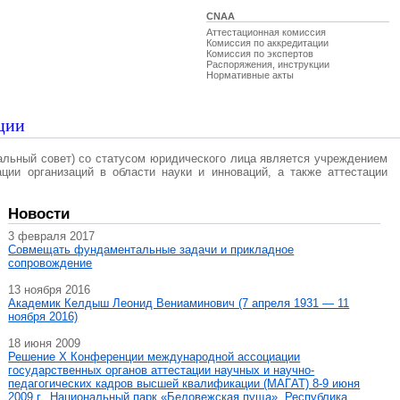
CNAA
Аттестационная комиссия
Комиссия по аккредитации
Комиссия по экспертов
Распоряжения, инструкции
Нормативные акты
ции
альный совет) со статусом юридического лица является учреждением
ации организаций в области науки и инноваций, а также аттестации
Новости
3 февраля 2017
Совмещать фундаментальные задачи и прикладное
сопровождение
13 ноября 2016
Академик Келдыш Леонид Вениаминович (7 апреля 1931 — 11
ноября 2016)
18 июня 2009
Решение X Конференции международной ассоциации
государственных органов аттестации научных и научно-
педагогических кадров высшей квалификации (МАГAT) 8-9 июня
2009 г., Национальный парк «Беловежская пуща», Республика