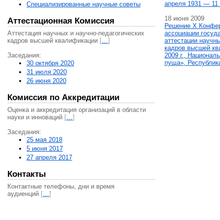
апреля 1931 — 11 
Специализированные научные советы
18 июня 2009
Аттестационная Комиссия
Решение X Конфе
Аттестация научных и научно-педагогических
ассоциации госуд
кадров высшей квалификации
[
…
]
аттестации научны
кадров высшей кв
Заседания:
2009 г., Национал
пуща», Республик
30 октября 2020
31 июля 2020
26 июня 2020
Комиссия по Аккредитации
Оценка и аккредитация организаций в области
науки и инноваций
[
…
]
Заседания:
25 мая 2018
5 июня 2017
27 апреля 2017
Контакты
Контактные телефоны, дни и время
аудиенций
[
…
]