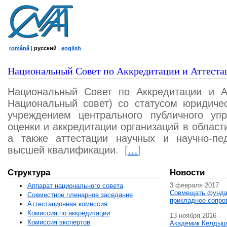
română
|
русский
|
english
Национальный Совет по Аккредитации и Аттеста
Национальный Совет по Аккредитации и А
Национальный совет) со статусом юридичес
учреждением центрального публичного уп
оценки и аккредитации организаций в област
а также аттестации научных и научно-пед
высшей квалификации.
[
…
]
Структура
Новости
3 февраля 2017
Аппарат национального совета
Совмещать фунда
Совместное пленарное заседание
прикладное сопро
Аттестационная комисcия
Комиссия по аккредитации
13 ноября 2016
Комиссия экспертов
Академик Келдыш