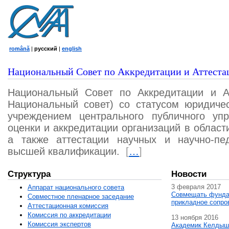
română
|
русский
|
english
Национальный Совет по Аккредитации и Аттеста
Национальный Совет по Аккредитации и А
Национальный совет) со статусом юридичес
учреждением центрального публичного уп
оценки и аккредитации организаций в област
а также аттестации научных и научно-пед
высшей квалификации.
[
…
]
Структура
Новости
3 февраля 2017
Аппарат национального совета
Совмещать фунда
Совместное пленарное заседание
прикладное сопро
Аттестационная комисcия
Комиссия по аккредитации
13 ноября 2016
Комиссия экспертов
Академик Келдыш