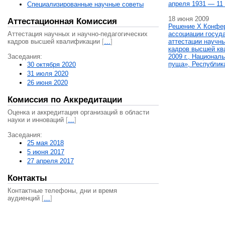
апреля 1931 — 11 
Специализированные научные советы
18 июня 2009
Аттестационная Комиссия
Решение X Конфе
Аттестация научных и научно-педагогических
ассоциации госуд
кадров высшей квалификации
[
…
]
аттестации научны
кадров высшей кв
Заседания:
2009 г., Национал
пуща», Республик
30 октября 2020
31 июля 2020
26 июня 2020
Комиссия по Аккредитации
Оценка и аккредитация организаций в области
науки и инноваций
[
…
]
Заседания:
25 мая 2018
5 июня 2017
27 апреля 2017
Контакты
Контактные телефоны, дни и время
аудиенций
[
…
]