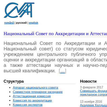
română
|
русский
|
english
Национальный Совет по Аккредитации и Аттеста
Национальный Совет по Аккредитации и А
Национальный совет) со статусом юридичес
учреждением центрального публичного уп
оценки и аккредитации организаций в област
а также аттестации научных и научно-пед
высшей квалификации.
[
…
]
Структура
Новости
3 февраля 2017
Аппарат национального совета
Совмещать фунда
Совместное пленарное заседание
прикладное сопро
Аттестационная комисcия
Комиссия по аккредитации
13 ноября 2016
Комиссия экспертов
Академик Келдыш