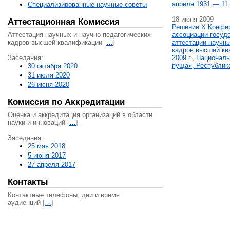
апреля 1931 — 11 
Специализированные научные советы
18 июня 2009
Аттестационная Комиссия
Решение X Конфе
Аттестация научных и научно-педагогических
ассоциации госуд
кадров высшей квалификации
[
…
]
аттестации научны
кадров высшей кв
Заседания:
2009 г., Национал
пуща», Республик
30 октября 2020
31 июля 2020
26 июня 2020
Комиссия по Аккредитации
Оценка и аккредитация организаций в области
науки и инноваций
[
…
]
Заседания:
25 мая 2018
5 июня 2017
27 апреля 2017
Контакты
Контактные телефоны, дни и время
аудиенций
[
…
]