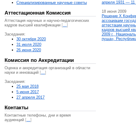
апреля 1931 — 11 
Специализированные научные советы
18 июня 2009
Аттестационная Комиссия
Решение X Конфе
Аттестация научных и научно-педагогических
ассоциации госуд
кадров высшей квалификации
[
…
]
аттестации научны
кадров высшей кв
Заседания:
2009 г., Национал
пуща», Республик
30 октября 2020
31 июля 2020
26 июня 2020
Комиссия по Аккредитации
Оценка и аккредитация организаций в области
науки и инноваций
[
…
]
Заседания:
25 мая 2018
5 июня 2017
27 апреля 2017
Контакты
Контактные телефоны, дни и время
аудиенций
[
…
]