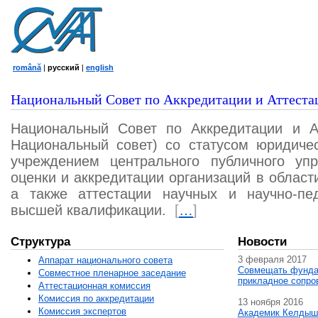
română
|
русский
|
english
Национальный Совет по Аккредитации и Аттеста
Национальный Совет по Аккредитации и А
Национальный совет) со статусом юридичес
учреждением центрального публичного уп
оценки и аккредитации организаций в област
а также аттестации научных и научно-пед
высшей квалификации.
[
…
]
Структура
Новости
3 февраля 2017
Аппарат национального совета
Совмещать фунда
Совместное пленарное заседание
прикладное сопро
Аттестационная комисcия
Комиссия по аккредитации
13 ноября 2016
Комиссия экспертов
Академик Келдыш