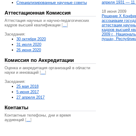
апреля 1931 — 11 
Специализированные научные советы
18 июня 2009
Аттестационная Комиссия
Решение X Конфе
Аттестация научных и научно-педагогических
ассоциации госуд
кадров высшей квалификации
[
…
]
аттестации научны
кадров высшей кв
Заседания:
2009 г., Национал
пуща», Республик
30 октября 2020
31 июля 2020
26 июня 2020
Комиссия по Аккредитации
Оценка и аккредитация организаций в области
науки и инноваций
[
…
]
Заседания:
25 мая 2018
5 июня 2017
27 апреля 2017
Контакты
Контактные телефоны, дни и время
аудиенций
[
…
]