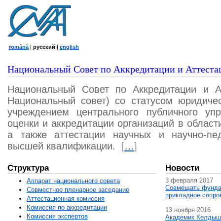
română
|
русский
|
english
Национальный Совет по Аккредитации и Аттеста
Национальный Совет по Аккредитации и А
Национальный совет) со статусом юридичес
учреждением центрального публичного уп
оценки и аккредитации организаций в област
а также аттестации научных и научно-пед
высшей квалификации.
[
…
]
Структура
Новости
3 февраля 2017
Аппарат национального совета
Совмещать фунда
Совместное пленарное заседание
прикладное сопро
Аттестационная комисcия
Комиссия по аккредитации
13 ноября 2016
Комиссия экспертов
Академик Келдыш