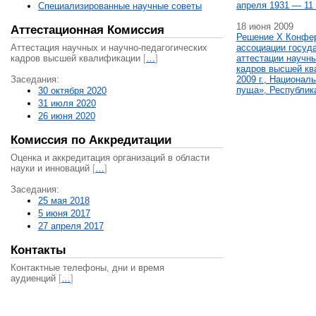
апреля 1931 — 11 
Специализированные научные советы
18 июня 2009
Аттестационная Комиссия
Решение X Конфе
Аттестация научных и научно-педагогических
ассоциации госуд
кадров высшей квалификации
[
…
]
аттестации научны
кадров высшей кв
Заседания:
2009 г., Национал
пуща», Республик
30 октября 2020
31 июля 2020
26 июня 2020
Комиссия по Аккредитации
Оценка и аккредитация организаций в области
науки и инноваций
[
…
]
Заседания:
25 мая 2018
5 июня 2017
27 апреля 2017
Контакты
Контактные телефоны, дни и время
аудиенций
[
…
]