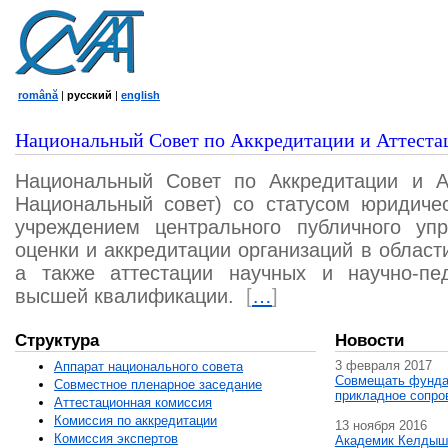
română
|
русский
|
english
Национальный Совет по Аккредитации и Аттеста
Национальный Совет по Аккредитации и А
Национальный совет) со статусом юридичес
учреждением центрального публичного уп
оценки и аккредитации организаций в област
а также аттестации научных и научно-пед
высшей квалификации.
[
…
]
Структура
Новости
3 февраля 2017
Аппарат национального совета
Совмещать фунда
Совместное пленарное заседание
прикладное сопро
Аттестационная комисcия
Комиссия по аккредитации
13 ноября 2016
Комиссия экспертов
Академик Келдыш