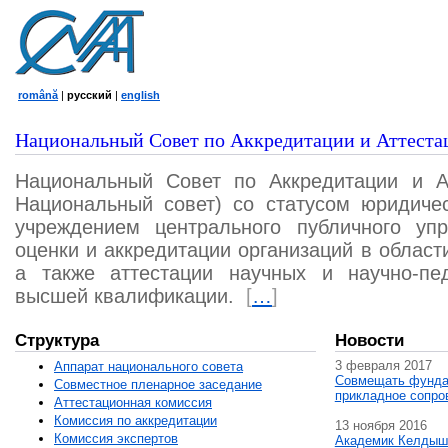
română
|
русский
|
english
Национальный Совет по Аккредитации и Аттеста
Национальный Совет по Аккредитации и А
Национальный совет) со статусом юридичес
учреждением центрального публичного уп
оценки и аккредитации организаций в област
а также аттестации научных и научно-пед
высшей квалификации.
[
…
]
Структура
Новости
3 февраля 2017
Аппарат национального совета
Совмещать фунда
Совместное пленарное заседание
прикладное сопро
Аттестационная комисcия
Комиссия по аккредитации
13 ноября 2016
Комиссия экспертов
Академик Келдыш