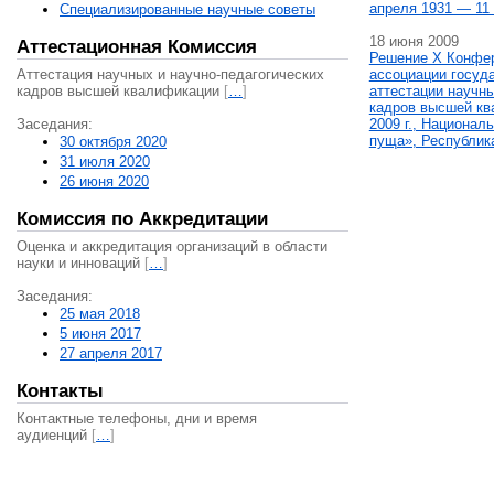
апреля 1931 — 11 
Специализированные научные советы
18 июня 2009
Аттестационная Комиссия
Решение X Конфе
Аттестация научных и научно-педагогических
ассоциации госуд
кадров высшей квалификации
[
…
]
аттестации научны
кадров высшей кв
Заседания:
2009 г., Национал
пуща», Республик
30 октября 2020
31 июля 2020
26 июня 2020
Комиссия по Аккредитации
Оценка и аккредитация организаций в области
науки и инноваций
[
…
]
Заседания:
25 мая 2018
5 июня 2017
27 апреля 2017
Контакты
Контактные телефоны, дни и время
аудиенций
[
…
]