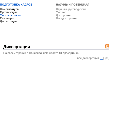
ПОДГОТОВКА КАДРОВ
НАУЧНЫЙ ПОТЕНЦИАЛ
Номенклатура
Научные руководители
Организации
Ученые
Ученые советы
Докторанты
Семинары
Постдокторанты
Диссертации
Диссертации
На рассмотрении в Национальном Совете
81
диссертаций
все диссертации
[
…
] [81]