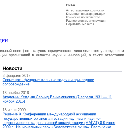
CNAA
Аттестационная комиссия
Комиссия по аккредитации
Комиссия по экспертов
Распоряжения, инструкции
Нормативные акты
ции
альный совет) со статусом юридического лица является учреждением
ации организаций в области науки и инноваций, а также аттестации
Новости
3 февраля 2017
Совмещать фундаментальные задачи и прикладное
сопровождение
13 ноября 2016
Академик Келдыш Леонид Вениаминович (7 апреля 1931 — 11
ноября 2016)
18 июня 2009
Решение X Конференции международной ассоциации
государственных органов аттестации научных и научно-
педагогических кадров высшей квалификации (МАГAT) 8-9 июня
2009 г., Национальный парк «Беловежская пуща», Республика