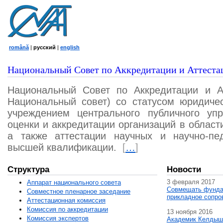
română
|
русский
|
english
Национальный Совет по Аккредитации и Аттеста
Национальный Совет по Аккредитации и А
Национальный совет) со статусом юридичес
учреждением центрального публичного уп
оценки и аккредитации организаций в област
а также аттестации научных и научно-пед
высшей квалификации.
[
…
]
Структура
Новости
3 февраля 2017
Аппарат национального совета
Совмещать фунда
Совместное пленарное заседание
прикладное сопро
Аттестационная комисcия
Комиссия по аккредитации
13 ноября 2016
Комиссия экспертов
Академик Келдыш