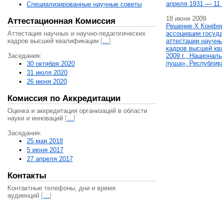
апреля 1931 — 11 
Специализированные научные советы
18 июня 2009
Аттестационная Комиссия
Решение X Конфе
Аттестация научных и научно-педагогических
ассоциации госуд
кадров высшей квалификации
[
…
]
аттестации научны
кадров высшей кв
Заседания:
2009 г., Национал
пуща», Республик
30 октября 2020
31 июля 2020
26 июня 2020
Комиссия по Аккредитации
Оценка и аккредитация организаций в области
науки и инноваций
[
…
]
Заседания:
25 мая 2018
5 июня 2017
27 апреля 2017
Контакты
Контактные телефоны, дни и время
аудиенций
[
…
]