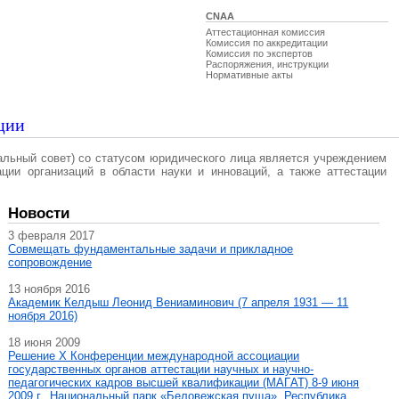
CNAA
Аттестационная комиссия
Комиссия по аккредитации
Комиссия по экспертов
Распоряжения, инструкции
Нормативные акты
ции
альный совет) со статусом юридического лица является учреждением
ации организаций в области науки и инноваций, а также аттестации
Новости
3 февраля 2017
Совмещать фундаментальные задачи и прикладное
сопровождение
13 ноября 2016
Академик Келдыш Леонид Вениаминович (7 апреля 1931 — 11
ноября 2016)
18 июня 2009
Решение X Конференции международной ассоциации
государственных органов аттестации научных и научно-
педагогических кадров высшей квалификации (МАГAT) 8-9 июня
2009 г., Национальный парк «Беловежская пуща», Республика