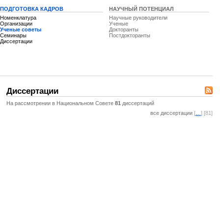
ПОДГОТОВКА КАДРОВ
НАУЧНЫЙ ПОТЕНЦИАЛ
Номенклатура
Научные руководители
Организации
Ученые
Ученые советы
Докторанты
Семинары
Постдокторанты
Диссертации
Диссертации
На рассмотрении в Национальном Совете
81
диссертаций
все диссертации
[
…
] [81]