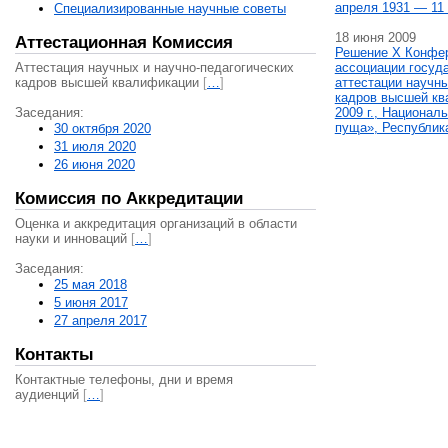
апреля 1931 — 11 
Специализированные научные советы
18 июня 2009
Аттестационная Комиссия
Решение X Конфе
Аттестация научных и научно-педагогических
ассоциации госуд
кадров высшей квалификации
[
…
]
аттестации научны
кадров высшей кв
Заседания:
2009 г., Национал
пуща», Республик
30 октября 2020
31 июля 2020
26 июня 2020
Комиссия по Аккредитации
Оценка и аккредитация организаций в области
науки и инноваций
[
…
]
Заседания:
25 мая 2018
5 июня 2017
27 апреля 2017
Контакты
Контактные телефоны, дни и время
аудиенций
[
…
]