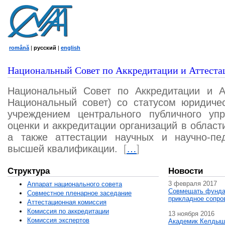
română
|
русский
|
english
Национальный Совет по Аккредитации и Аттеста
Национальный Совет по Аккредитации и А
Национальный совет) со статусом юридичес
учреждением центрального публичного уп
оценки и аккредитации организаций в област
а также аттестации научных и научно-пед
высшей квалификации.
[
…
]
Структура
Новости
3 февраля 2017
Аппарат национального совета
Совмещать фунда
Совместное пленарное заседание
прикладное сопро
Аттестационная комисcия
Комиссия по аккредитации
13 ноября 2016
Комиссия экспертов
Академик Келдыш