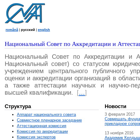
română
|
русский
|
english
Национальный Совет по Аккредитации и Аттеста
Национальный Совет по Аккредитации и А
Национальный совет) со статусом юридичес
учреждением центрального публичного уп
оценки и аккредитации организаций в област
а также аттестации научных и научно-пед
высшей квалификации.
[
…
]
Структура
Новости
3 февраля 2017
Аппарат национального совета
Совмещать фунда
Совместное пленарное заседание
прикладное сопро
Аттестационная комисcия
Комиссия по аккредитации
13 ноября 2016
Комиссия экспертов
Академик Келдыш