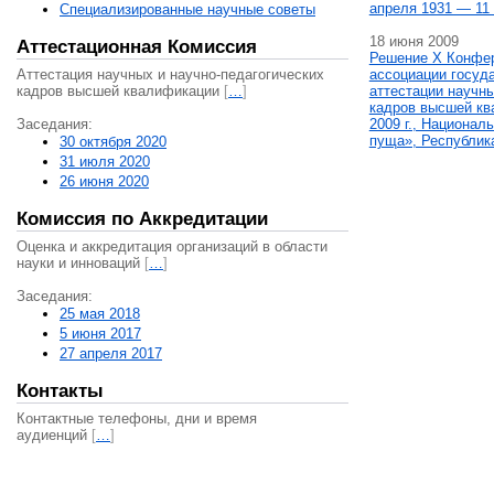
апреля 1931 — 11 
Специализированные научные советы
18 июня 2009
Аттестационная Комиссия
Решение X Конфе
Аттестация научных и научно-педагогических
ассоциации госуд
кадров высшей квалификации
[
…
]
аттестации научны
кадров высшей кв
Заседания:
2009 г., Национал
пуща», Республик
30 октября 2020
31 июля 2020
26 июня 2020
Комиссия по Аккредитации
Оценка и аккредитация организаций в области
науки и инноваций
[
…
]
Заседания:
25 мая 2018
5 июня 2017
27 апреля 2017
Контакты
Контактные телефоны, дни и время
аудиенций
[
…
]