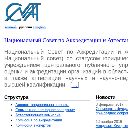
română
|
русский
|
english
Национальный Совет по Аккредитации и Аттеста
Национальный Совет по Аккредитации и А
Национальный совет) со статусом юридичес
учреждением центрального публичного уп
оценки и аккредитации организаций в област
а также аттестации научных и научно-пед
высшей квалификации.
[
…
]
Структура
Новости
3 февраля 2017
Аппарат национального совета
Совмещать фунда
Совместное пленарное заседание
прикладное сопро
Аттестационная комисcия
Комиссия по аккредитации
13 ноября 2016
Комиссия экспертов
Академик Келдыш