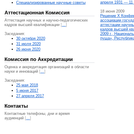
апреля 1931 — 11 
Специализированные научные советы
18 июня 2009
Аттестационная Комиссия
Решение X Конфе
Аттестация научных и научно-педагогических
ассоциации госуд
кадров высшей квалификации
[
…
]
аттестации научны
кадров высшей кв
Заседания:
2009 г., Национал
пуща», Республик
30 октября 2020
31 июля 2020
26 июня 2020
Комиссия по Аккредитации
Оценка и аккредитация организаций в области
науки и инноваций
[
…
]
Заседания:
25 мая 2018
5 июня 2017
27 апреля 2017
Контакты
Контактные телефоны, дни и время
аудиенций
[
…
]