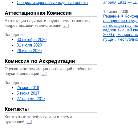
апреля 1931 — 11 
Специализированные научные советы
18 июня 2009
Аттестационная Комиссия
Решение X Конфе
Аттестация научных и научно-педагогических
ассоциации госуд
кадров высшей квалификации
[
…
]
аттестации научны
кадров высшей кв
Заседания:
2009 г., Национал
пуща», Республик
30 октября 2020
31 июля 2020
26 июня 2020
Комиссия по Аккредитации
Оценка и аккредитация организаций в области
науки и инноваций
[
…
]
Заседания:
25 мая 2018
5 июня 2017
27 апреля 2017
Контакты
Контактные телефоны, дни и время
аудиенций
[
…
]