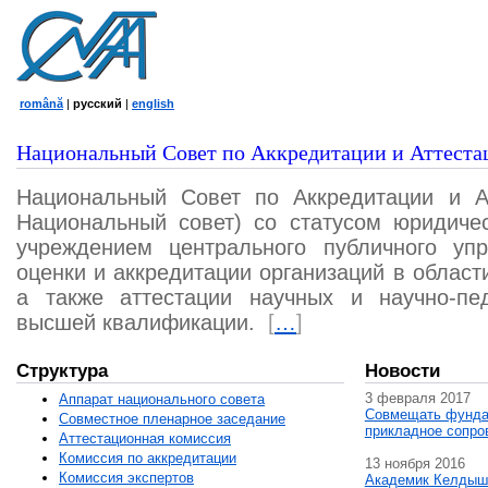
română
|
русский
|
english
Национальный Совет по Аккредитации и Аттеста
Национальный Совет по Аккредитации и А
Национальный совет) со статусом юридичес
учреждением центрального публичного уп
оценки и аккредитации организаций в област
а также аттестации научных и научно-пед
высшей квалификации.
[
…
]
Структура
Новости
3 февраля 2017
Аппарат национального совета
Совмещать фунда
Совместное пленарное заседание
прикладное сопро
Аттестационная комисcия
Комиссия по аккредитации
13 ноября 2016
Комиссия экспертов
Академик Келдыш