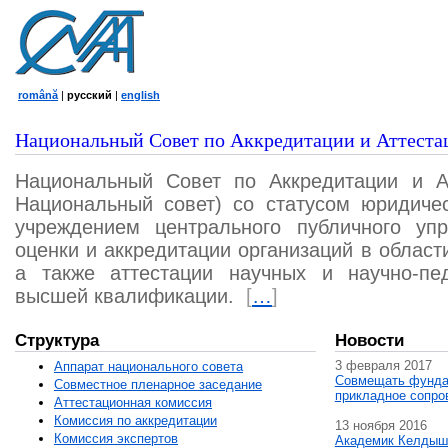
română
|
русский
|
english
Национальный Совет по Аккредитации и Аттеста
Национальный Совет по Аккредитации и А
Национальный совет) со статусом юридичес
учреждением центрального публичного уп
оценки и аккредитации организаций в област
а также аттестации научных и научно-пед
высшей квалификации.
[
…
]
Структура
Новости
3 февраля 2017
Аппарат национального совета
Совмещать фунда
Совместное пленарное заседание
прикладное сопро
Аттестационная комисcия
Комиссия по аккредитации
13 ноября 2016
Комиссия экспертов
Академик Келдыш