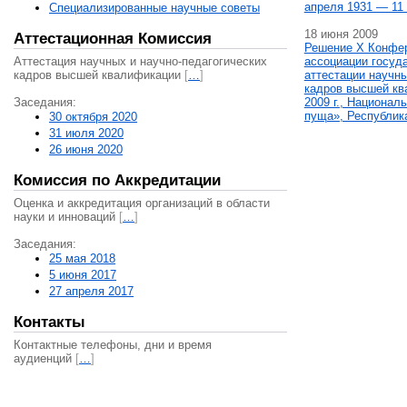
апреля 1931 — 11 
Специализированные научные советы
18 июня 2009
Аттестационная Комиссия
Решение X Конфе
Аттестация научных и научно-педагогических
ассоциации госуд
кадров высшей квалификации
[
…
]
аттестации научны
кадров высшей кв
Заседания:
2009 г., Национал
пуща», Республик
30 октября 2020
31 июля 2020
26 июня 2020
Комиссия по Аккредитации
Оценка и аккредитация организаций в области
науки и инноваций
[
…
]
Заседания:
25 мая 2018
5 июня 2017
27 апреля 2017
Контакты
Контактные телефоны, дни и время
аудиенций
[
…
]