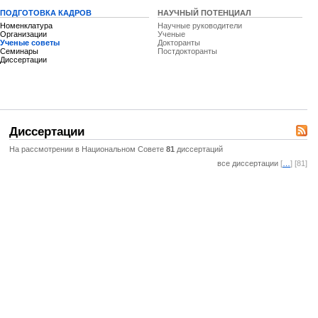
ПОДГОТОВКА КАДРОВ
НАУЧНЫЙ ПОТЕНЦИАЛ
Номенклатура
Научные руководители
Организации
Ученые
Ученые советы
Докторанты
Семинары
Постдокторанты
Диссертации
Диссертации
На рассмотрении в Национальном Совете
81
диссертаций
все диссертации
[
…
] [81]