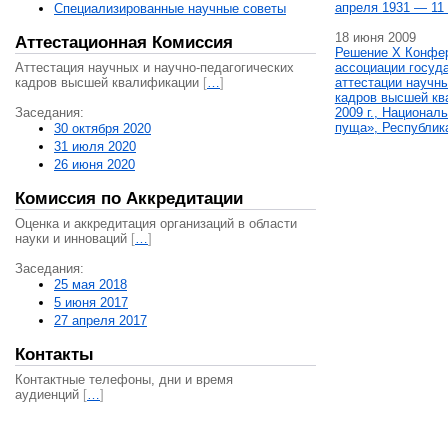
апреля 1931 — 11 
Специализированные научные советы
18 июня 2009
Аттестационная Комиссия
Решение X Конфе
Аттестация научных и научно-педагогических
ассоциации госуд
кадров высшей квалификации
[
…
]
аттестации научны
кадров высшей кв
Заседания:
2009 г., Национал
пуща», Республик
30 октября 2020
31 июля 2020
26 июня 2020
Комиссия по Аккредитации
Оценка и аккредитация организаций в области
науки и инноваций
[
…
]
Заседания:
25 мая 2018
5 июня 2017
27 апреля 2017
Контакты
Контактные телефоны, дни и время
аудиенций
[
…
]