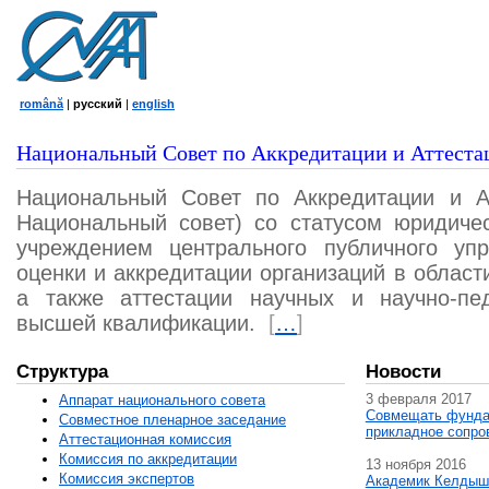
română
|
русский
|
english
Национальный Совет по Аккредитации и Аттеста
Национальный Совет по Аккредитации и А
Национальный совет) со статусом юридичес
учреждением центрального публичного уп
оценки и аккредитации организаций в област
а также аттестации научных и научно-пед
высшей квалификации.
[
…
]
Структура
Новости
3 февраля 2017
Аппарат национального совета
Совмещать фунда
Совместное пленарное заседание
прикладное сопро
Аттестационная комисcия
Комиссия по аккредитации
13 ноября 2016
Комиссия экспертов
Академик Келдыш