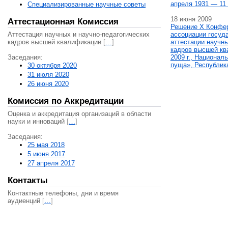
апреля 1931 — 11 
Специализированные научные советы
18 июня 2009
Аттестационная Комиссия
Решение X Конфе
Аттестация научных и научно-педагогических
ассоциации госуд
кадров высшей квалификации
[
…
]
аттестации научны
кадров высшей кв
Заседания:
2009 г., Национал
пуща», Республик
30 октября 2020
31 июля 2020
26 июня 2020
Комиссия по Аккредитации
Оценка и аккредитация организаций в области
науки и инноваций
[
…
]
Заседания:
25 мая 2018
5 июня 2017
27 апреля 2017
Контакты
Контактные телефоны, дни и время
аудиенций
[
…
]