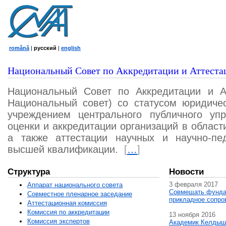
română
|
русский
|
english
Национальный Совет по Аккредитации и Аттеста
Национальный Совет по Аккредитации и А
Национальный совет) со статусом юридичес
учреждением центрального публичного уп
оценки и аккредитации организаций в област
а также аттестации научных и научно-пед
высшей квалификации.
[
…
]
Структура
Новости
3 февраля 2017
Аппарат национального совета
Совмещать фунда
Совместное пленарное заседание
прикладное сопро
Аттестационная комисcия
Комиссия по аккредитации
13 ноября 2016
Комиссия экспертов
Академик Келдыш