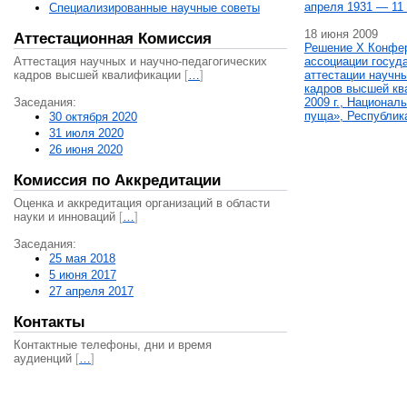
апреля 1931 — 11 
Специализированные научные советы
18 июня 2009
Аттестационная Комиссия
Решение X Конфе
Аттестация научных и научно-педагогических
ассоциации госуд
кадров высшей квалификации
[
…
]
аттестации научны
кадров высшей кв
Заседания:
2009 г., Национал
пуща», Республик
30 октября 2020
31 июля 2020
26 июня 2020
Комиссия по Аккредитации
Оценка и аккредитация организаций в области
науки и инноваций
[
…
]
Заседания:
25 мая 2018
5 июня 2017
27 апреля 2017
Контакты
Контактные телефоны, дни и время
аудиенций
[
…
]