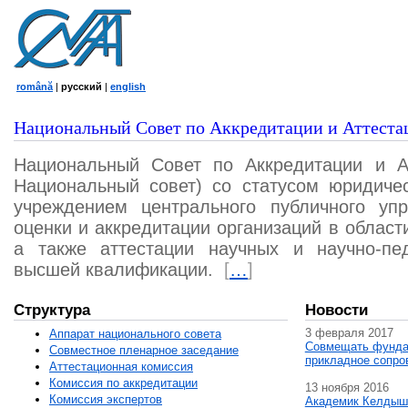
română
|
русский
|
english
Национальный Совет по Аккредитации и Аттеста
Национальный Совет по Аккредитации и А
Национальный совет) со статусом юридичес
учреждением центрального публичного уп
оценки и аккредитации организаций в област
а также аттестации научных и научно-пед
высшей квалификации.
[
…
]
Структура
Новости
3 февраля 2017
Аппарат национального совета
Совмещать фунда
Совместное пленарное заседание
прикладное сопро
Аттестационная комисcия
Комиссия по аккредитации
13 ноября 2016
Комиссия экспертов
Академик Келдыш