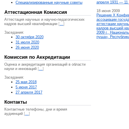
апреля 1931 — 11 
Специализированные научные советы
18 июня 2009
Аттестационная Комиссия
Решение X Конфе
Аттестация научных и научно-педагогических
ассоциации госуд
кадров высшей квалификации
[
…
]
аттестации научны
кадров высшей кв
Заседания:
2009 г., Национал
пуща», Республик
30 октября 2020
31 июля 2020
26 июня 2020
Комиссия по Аккредитации
Оценка и аккредитация организаций в области
науки и инноваций
[
…
]
Заседания:
25 мая 2018
5 июня 2017
27 апреля 2017
Контакты
Контактные телефоны, дни и время
аудиенций
[
…
]