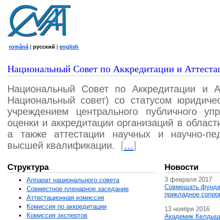
română
|
русский
|
english
Национальный Совет по Аккредитации и Аттеста
Национальный Совет по Аккредитации и А
Национальный совет) со статусом юридичес
учреждением центрального публичного уп
оценки и аккредитации организаций в област
а также аттестации научных и научно-пед
высшей квалификации.
[
…
]
Структура
Новости
3 февраля 2017
Аппарат национального совета
Совмещать фунда
Совместное пленарное заседание
прикладное сопро
Аттестационная комисcия
Комиссия по аккредитации
13 ноября 2016
Комиссия экспертов
Академик Келдыш