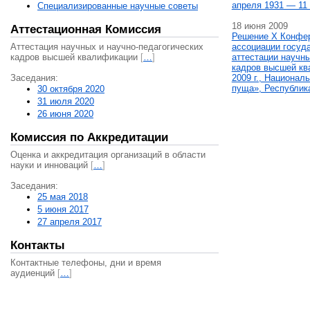
апреля 1931 — 11 
Специализированные научные советы
18 июня 2009
Аттестационная Комиссия
Решение X Конфе
Аттестация научных и научно-педагогических
ассоциации госуд
кадров высшей квалификации
[
…
]
аттестации научны
кадров высшей кв
Заседания:
2009 г., Национал
пуща», Республик
30 октября 2020
31 июля 2020
26 июня 2020
Комиссия по Аккредитации
Оценка и аккредитация организаций в области
науки и инноваций
[
…
]
Заседания:
25 мая 2018
5 июня 2017
27 апреля 2017
Контакты
Контактные телефоны, дни и время
аудиенций
[
…
]