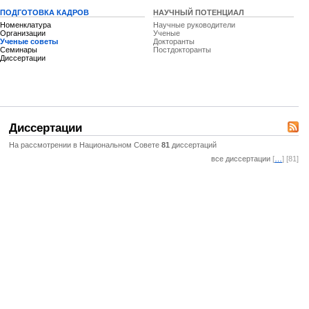
ПОДГОТОВКА КАДРОВ
НАУЧНЫЙ ПОТЕНЦИАЛ
Номенклатура
Научные руководители
Организации
Ученые
Ученые советы
Докторанты
Семинары
Постдокторанты
Диссертации
Диссертации
На рассмотрении в Национальном Совете
81
диссертаций
все диссертации
[
…
] [81]