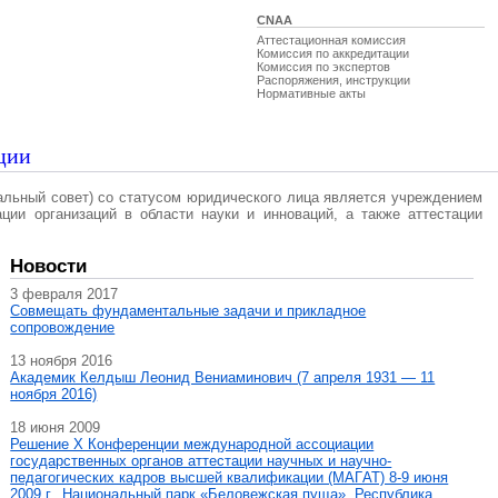
CNAA
Аттестационная комиссия
Комиссия по аккредитации
Комиссия по экспертов
Распоряжения, инструкции
Нормативные акты
ции
альный совет) со статусом юридического лица является учреждением
ации организаций в области науки и инноваций, а также аттестации
Новости
3 февраля 2017
Совмещать фундаментальные задачи и прикладное
сопровождение
13 ноября 2016
Академик Келдыш Леонид Вениаминович (7 апреля 1931 — 11
ноября 2016)
18 июня 2009
Решение X Конференции международной ассоциации
государственных органов аттестации научных и научно-
педагогических кадров высшей квалификации (МАГAT) 8-9 июня
2009 г., Национальный парк «Беловежская пуща», Республика