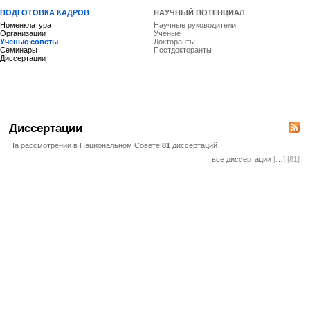
ПОДГОТОВКА КАДРОВ
НАУЧНЫЙ ПОТЕНЦИАЛ
Номенклатура
Научные руководители
Организации
Ученые
Ученые советы
Докторанты
Семинары
Постдокторанты
Диссертации
Диссертации
На рассмотрении в Национальном Совете
81
диссертаций
все диссертации
[
…
] [81]