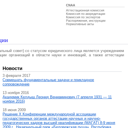
CNAA
Аттестационная комиссия
Комиссия по аккредитации
Комиссия по экспертов
Распоряжения, инструкции
Нормативные акты
ции
альный совет) со статусом юридического лица является учреждением
ации организаций в области науки и инноваций, а также аттестации
Новости
3 февраля 2017
Совмещать фундаментальные задачи и прикладное
сопровождение
13 ноября 2016
Академик Келдыш Леонид Вениаминович (7 апреля 1931 — 11
ноября 2016)
18 июня 2009
Решение X Конференции международной ассоциации
государственных органов аттестации научных и научно-
педагогических кадров высшей квалификации (МАГAT) 8-9 июня
2009 г., Национальный парк «Беловежская пуща», Республика