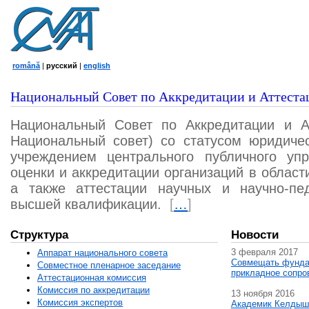
română
|
русский
|
english
Национальный Совет по Аккредитации и Аттеста
Национальный Совет по Аккредитации и А
Национальный совет) со статусом юридичес
учреждением центрального публичного уп
оценки и аккредитации организаций в област
а также аттестации научных и научно-пед
высшей квалификации.
[
…
]
Структура
Новости
3 февраля 2017
Аппарат национального совета
Совмещать фунда
Совместное пленарное заседание
прикладное сопро
Аттестационная комисcия
Комиссия по аккредитации
13 ноября 2016
Комиссия экспертов
Академик Келдыш