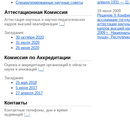
апреля 1931 — 11 
Специализированные научные советы
18 июня 2009
Аттестационная Комиссия
Решение X Конфе
Аттестация научных и научно-педагогических
ассоциации госуд
кадров высшей квалификации
[
…
]
аттестации научны
кадров высшей кв
Заседания:
2009 г., Национал
пуща», Республик
30 октября 2020
31 июля 2020
26 июня 2020
Комиссия по Аккредитации
Оценка и аккредитация организаций в области
науки и инноваций
[
…
]
Заседания:
25 мая 2018
5 июня 2017
27 апреля 2017
Контакты
Контактные телефоны, дни и время
аудиенций
[
…
]