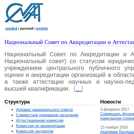
română
|
русский
|
english
Национальный Совет по Аккредитации и Аттеста
Национальный Совет по Аккредитации и А
Национальный совет) со статусом юридичес
учреждением центрального публичного уп
оценки и аккредитации организаций в област
а также аттестации научных и научно-пед
высшей квалификации.
[
…
]
Структура
Новости
3 февраля 2017
Аппарат национального совета
Совмещать фунда
Совместное пленарное заседание
прикладное сопро
Аттестационная комисcия
Комиссия по аккредитации
13 ноября 2016
Комиссия экспертов
Академик Келдыш