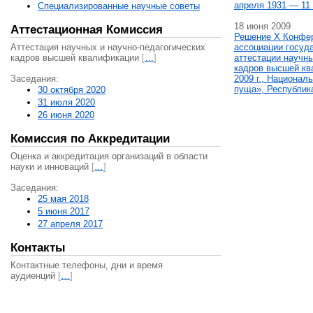
апреля 1931 — 11 
Специализированные научные советы
18 июня 2009
Аттестационная Комиссия
Решение X Конфе
Аттестация научных и научно-педагогических
ассоциации госуд
кадров высшей квалификации
[
…
]
аттестации научны
кадров высшей кв
Заседания:
2009 г., Национал
пуща», Республик
30 октября 2020
31 июля 2020
26 июня 2020
Комиссия по Аккредитации
Оценка и аккредитация организаций в области
науки и инноваций
[
…
]
Заседания:
25 мая 2018
5 июня 2017
27 апреля 2017
Контакты
Контактные телефоны, дни и время
аудиенций
[
…
]