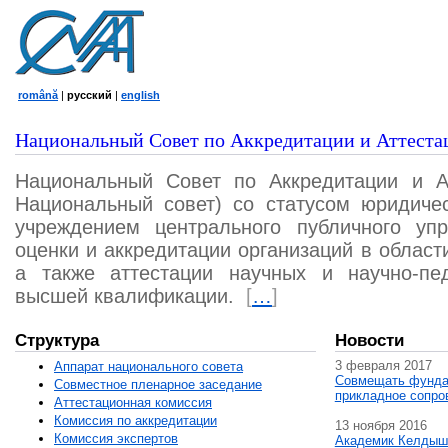
română
|
русский
|
english
Национальный Совет по Аккредитации и Аттеста
Национальный Совет по Аккредитации и А
Национальный совет) со статусом юридичес
учреждением центрального публичного уп
оценки и аккредитации организаций в област
а также аттестации научных и научно-пед
высшей квалификации.
[
…
]
Структура
Новости
3 февраля 2017
Аппарат национального совета
Совмещать фунда
Совместное пленарное заседание
прикладное сопро
Аттестационная комисcия
Комиссия по аккредитации
13 ноября 2016
Комиссия экспертов
Академик Келдыш