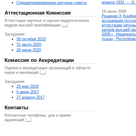
апреля 1931 — 11 
Специализированные научные советы
18 июня 2009
Аттестационная Комиссия
Решение X Конфе
Аттестация научных и научно-педагогических
ассоциации госуд
кадров высшей квалификации
[
…
]
аттестации научны
кадров высшей кв
Заседания:
2009 г., Национал
пуща», Республик
30 октября 2020
31 июля 2020
26 июня 2020
Комиссия по Аккредитации
Оценка и аккредитация организаций в области
науки и инноваций
[
…
]
Заседания:
25 мая 2018
5 июня 2017
27 апреля 2017
Контакты
Контактные телефоны, дни и время
аудиенций
[
…
]