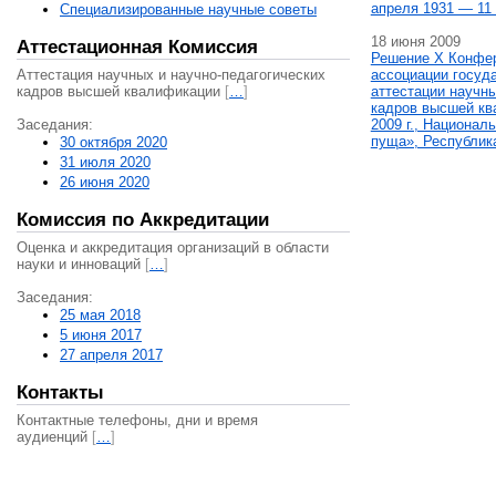
апреля 1931 — 11 
Специализированные научные советы
18 июня 2009
Аттестационная Комиссия
Решение X Конфе
Аттестация научных и научно-педагогических
ассоциации госуд
кадров высшей квалификации
[
…
]
аттестации научны
кадров высшей кв
Заседания:
2009 г., Национал
пуща», Республик
30 октября 2020
31 июля 2020
26 июня 2020
Комиссия по Аккредитации
Оценка и аккредитация организаций в области
науки и инноваций
[
…
]
Заседания:
25 мая 2018
5 июня 2017
27 апреля 2017
Контакты
Контактные телефоны, дни и время
аудиенций
[
…
]