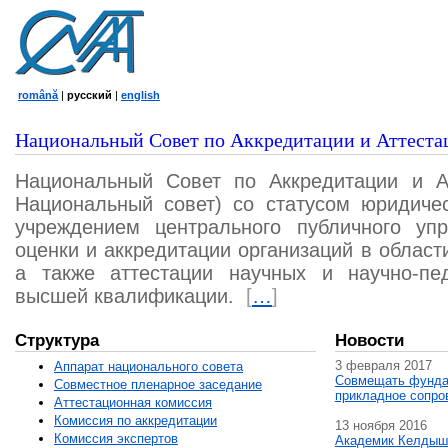
română
|
русский
|
english
Национальный Совет по Аккредитации и Аттеста
Национальный Совет по Аккредитации и А
Национальный совет) со статусом юридичес
учреждением центрального публичного уп
оценки и аккредитации организаций в област
а также аттестации научных и научно-пед
высшей квалификации.
[
…
]
Структура
Новости
3 февраля 2017
Аппарат национального совета
Совмещать фунда
Совместное пленарное заседание
прикладное сопро
Аттестационная комисcия
Комиссия по аккредитации
13 ноября 2016
Комиссия экспертов
Академик Келдыш