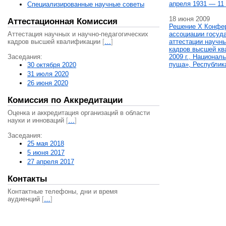
апреля 1931 — 11 
Специализированные научные советы
18 июня 2009
Аттестационная Комиссия
Решение X Конфе
Аттестация научных и научно-педагогических
ассоциации госуд
кадров высшей квалификации
[
…
]
аттестации научны
кадров высшей кв
Заседания:
2009 г., Национал
пуща», Республик
30 октября 2020
31 июля 2020
26 июня 2020
Комиссия по Аккредитации
Оценка и аккредитация организаций в области
науки и инноваций
[
…
]
Заседания:
25 мая 2018
5 июня 2017
27 апреля 2017
Контакты
Контактные телефоны, дни и время
аудиенций
[
…
]