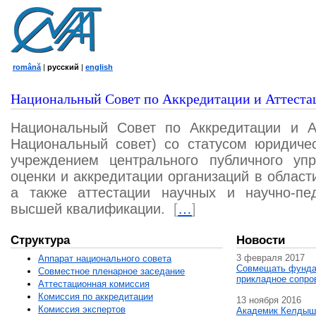
română
|
русский
|
english
Национальный Совет по Аккредитации и Аттеста
Национальный Совет по Аккредитации и А
Национальный совет) со статусом юридичес
учреждением центрального публичного уп
оценки и аккредитации организаций в област
а также аттестации научных и научно-пед
высшей квалификации.
[
…
]
Структура
Новости
3 февраля 2017
Аппарат национального совета
Совмещать фунда
Совместное пленарное заседание
прикладное сопро
Аттестационная комисcия
Комиссия по аккредитации
13 ноября 2016
Комиссия экспертов
Академик Келдыш