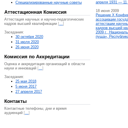
апреля 1931 — 11 
Специализированные научные советы
18 июня 2009
Аттестационная Комиссия
Решение X Конфе
Аттестация научных и научно-педагогических
ассоциации госуд
кадров высшей квалификации
[
…
]
аттестации научны
кадров высшей кв
Заседания:
2009 г., Национал
пуща», Республик
30 октября 2020
31 июля 2020
26 июня 2020
Комиссия по Аккредитации
Оценка и аккредитация организаций в области
науки и инноваций
[
…
]
Заседания:
25 мая 2018
5 июня 2017
27 апреля 2017
Контакты
Контактные телефоны, дни и время
аудиенций
[
…
]