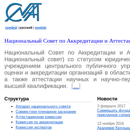
română
|
русский
|
english
Национальный Совет по Аккредитации и Аттеста
Национальный Совет по Аккредитации и А
Национальный совет) со статусом юридичес
учреждением центрального публичного уп
оценки и аккредитации организаций в област
а также аттестации научных и научно-пед
высшей квалификации.
[
…
]
Структура
Новости
3 февраля 2017
Аппарат национального совета
Совмещать фунда
Совместное пленарное заседание
прикладное сопро
Аттестационная комисcия
Комиссия по аккредитации
13 ноября 2016
Комиссия экспертов
Академик Келдыш