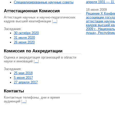
апреля 1931 — 11 
Специализированные научные советы
18 июня 2009
Аттестационная Комиссия
Решение X Конфе
Аттестация научных и научно-педагогических
ассоциации госуд
кадров высшей квалификации
[
…
]
аттестации научны
кадров высшей кв
Заседания:
2009 г., Национал
пуща», Республик
30 октября 2020
31 июля 2020
26 июня 2020
Комиссия по Аккредитации
Оценка и аккредитация организаций в области
науки и инноваций
[
…
]
Заседания:
25 мая 2018
5 июня 2017
27 апреля 2017
Контакты
Контактные телефоны, дни и время
аудиенций
[
…
]