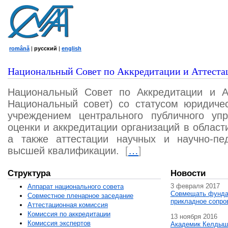
română
|
русский
|
english
Национальный Совет по Аккредитации и Аттеста
Национальный Совет по Аккредитации и А
Национальный совет) со статусом юридичес
учреждением центрального публичного уп
оценки и аккредитации организаций в област
а также аттестации научных и научно-пед
высшей квалификации.
[
…
]
Структура
Новости
3 февраля 2017
Аппарат национального совета
Совмещать фунда
Совместное пленарное заседание
прикладное сопро
Аттестационная комисcия
Комиссия по аккредитации
13 ноября 2016
Комиссия экспертов
Академик Келдыш