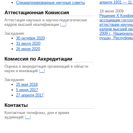
апреля 1931 — 11 
Специализированные научные советы
18 июня 2009
Аттестационная Комиссия
Решение X Конфе
Аттестация научных и научно-педагогических
ассоциации госуд
кадров высшей квалификации
[
…
]
аттестации научны
кадров высшей кв
Заседания:
2009 г., Национал
пуща», Республик
30 октября 2020
31 июля 2020
26 июня 2020
Комиссия по Аккредитации
Оценка и аккредитация организаций в области
науки и инноваций
[
…
]
Заседания:
25 мая 2018
5 июня 2017
27 апреля 2017
Контакты
Контактные телефоны, дни и время
аудиенций
[
…
]