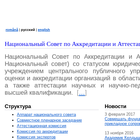
română
|
русский
|
english
Национальный Совет по Аккредитации и Аттеста
Национальный Совет по Аккредитации и А
Национальный совет) со статусом юридичес
учреждением центрального публичного уп
оценки и аккредитации организаций в област
а также аттестации научных и научно-пед
высшей квалификации.
[
…
]
Структура
Новости
3 февраля 2017
Аппарат национального совета
Совмещать фунда
Совместное пленарное заседание
прикладное сопро
Аттестационная комисcия
Комиссия по аккредитации
13 ноября 2016
Комиссия экспертов
Академик Келдыш