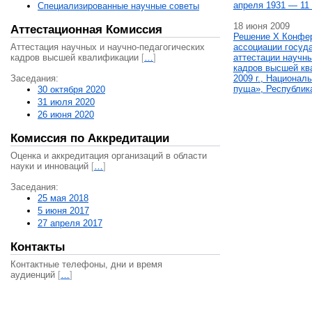
апреля 1931 — 11 
Специализированные научные советы
18 июня 2009
Аттестационная Комиссия
Решение X Конфе
Аттестация научных и научно-педагогических
ассоциации госуд
кадров высшей квалификации
[
…
]
аттестации научны
кадров высшей кв
Заседания:
2009 г., Национал
пуща», Республик
30 октября 2020
31 июля 2020
26 июня 2020
Комиссия по Аккредитации
Оценка и аккредитация организаций в области
науки и инноваций
[
…
]
Заседания:
25 мая 2018
5 июня 2017
27 апреля 2017
Контакты
Контактные телефоны, дни и время
аудиенций
[
…
]