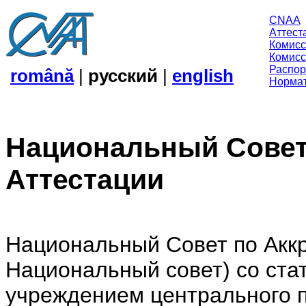
CNAA
Аттест
Комисс
Комисс
Распор
română
|
русский
|
english
Нормат
Национальный Совет
Аттестации
Национальный Совет по Аккр
Национальный совет) со ста
учреждением центрального п