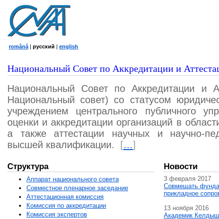
română
|
русский
|
english
Национальный Совет по Аккредитации и Аттеста
Национальный Совет по Аккредитации и А
Национальный совет) со статусом юридичес
учреждением центрального публичного уп
оценки и аккредитации организаций в област
а также аттестации научных и научно-пед
высшей квалификации.
[
…
]
Структура
Новости
3 февраля 2017
Аппарат национального совета
Совмещать фунда
Совместное пленарное заседание
прикладное сопро
Аттестационная комисcия
Комиссия по аккредитации
13 ноября 2016
Комиссия экспертов
Академик Келдыш