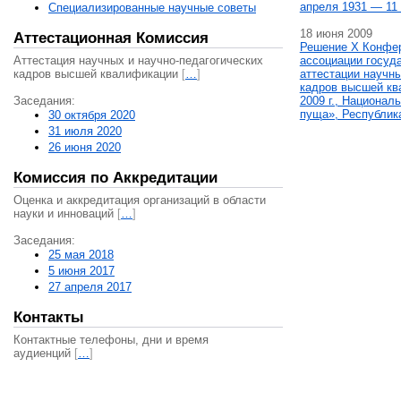
апреля 1931 — 11 
Специализированные научные советы
18 июня 2009
Аттестационная Комиссия
Решение X Конфе
Аттестация научных и научно-педагогических
ассоциации госуд
кадров высшей квалификации
[
…
]
аттестации научны
кадров высшей кв
Заседания:
2009 г., Национал
пуща», Республик
30 октября 2020
31 июля 2020
26 июня 2020
Комиссия по Аккредитации
Оценка и аккредитация организаций в области
науки и инноваций
[
…
]
Заседания:
25 мая 2018
5 июня 2017
27 апреля 2017
Контакты
Контактные телефоны, дни и время
аудиенций
[
…
]