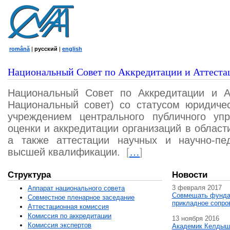
română
|
русский
|
english
Национальный Совет по Аккредитации и Аттеста
Национальный Совет по Аккредитации и А
Национальный совет) со статусом юридичес
учреждением центрального публичного уп
оценки и аккредитации организаций в област
а также аттестации научных и научно-пед
высшей квалификации.
[
…
]
Структура
Новости
3 февраля 2017
Аппарат национального совета
Совмещать фунда
Совместное пленарное заседание
прикладное сопро
Аттестационная комисcия
Комиссия по аккредитации
13 ноября 2016
Комиссия экспертов
Академик Келдыш