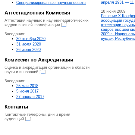
апреля 1931 — 11 
Специализированные научные советы
18 июня 2009
Аттестационная Комиссия
Решение X Конфе
Аттестация научных и научно-педагогических
ассоциации госуд
кадров высшей квалификации
[
…
]
аттестации научны
кадров высшей кв
Заседания:
2009 г., Национал
пуща», Республик
30 октября 2020
31 июля 2020
26 июня 2020
Комиссия по Аккредитации
Оценка и аккредитация организаций в области
науки и инноваций
[
…
]
Заседания:
25 мая 2018
5 июня 2017
27 апреля 2017
Контакты
Контактные телефоны, дни и время
аудиенций
[
…
]