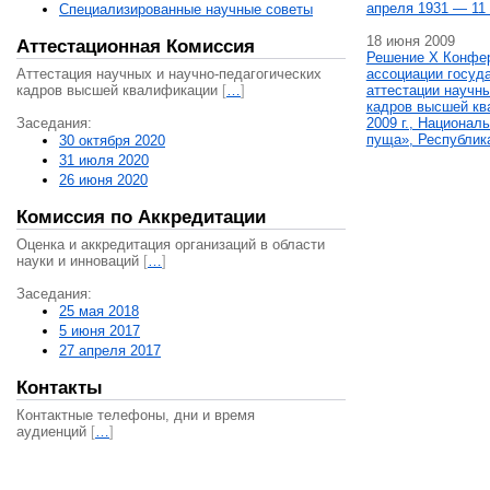
апреля 1931 — 11 
Специализированные научные советы
18 июня 2009
Аттестационная Комиссия
Решение X Конфе
Аттестация научных и научно-педагогических
ассоциации госуд
кадров высшей квалификации
[
…
]
аттестации научны
кадров высшей кв
Заседания:
2009 г., Национал
пуща», Республик
30 октября 2020
31 июля 2020
26 июня 2020
Комиссия по Аккредитации
Оценка и аккредитация организаций в области
науки и инноваций
[
…
]
Заседания:
25 мая 2018
5 июня 2017
27 апреля 2017
Контакты
Контактные телефоны, дни и время
аудиенций
[
…
]