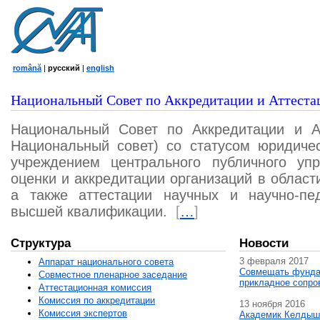
română
|
русский
|
english
Национальный Совет по Аккредитации и Аттеста
Национальный Совет по Аккредитации и А
Национальный совет) со статусом юридичес
учреждением центрального публичного уп
оценки и аккредитации организаций в област
а также аттестации научных и научно-пед
высшей квалификации.
[
…
]
Структура
Новости
3 февраля 2017
Аппарат национального совета
Совмещать фунда
Совместное пленарное заседание
прикладное сопро
Аттестационная комисcия
Комиссия по аккредитации
13 ноября 2016
Комиссия экспертов
Академик Келдыш